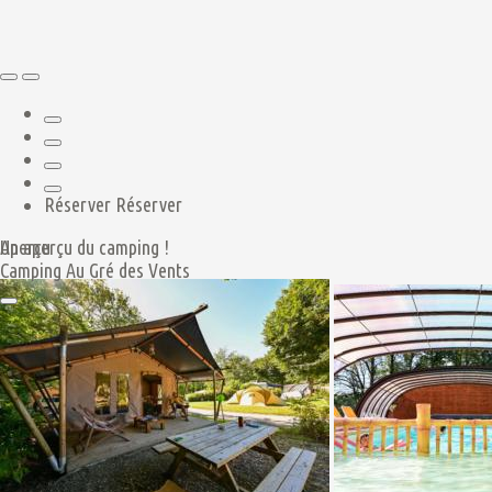
Réserver
Réserver
Aperçu
Un aperçu du camping !
Camping Au Gré des Vents