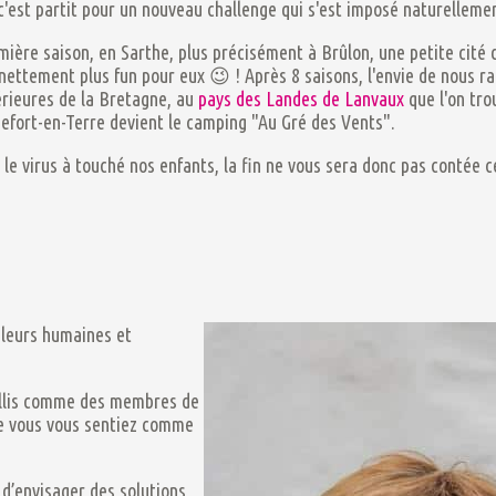
'est partit pour un nouveau challenge qui s'est imposé naturellemen
emière saison, en Sarthe, plus précisément à Brûlon, une petite cit
ttement plus fun pour eux 😉 ! Après 8 saisons, l'envie de nous rapp
térieures de la Bretagne, au
pays des Landes de Lanvaux
que l'on tro
hefort-en-Terre devient le camping "Au Gré des Vents".
 le virus à touché nos enfants, la fin ne vous sera donc pas contée ce
leurs humaines et
illis comme des membres de
ue vous vous sentiez comme
 d’envisager des solutions