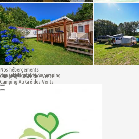
Nos hébergements
Nos labels qualité
Les certifications du camping
Camping Au Gré des Vents
Camping Au Gré des Vents