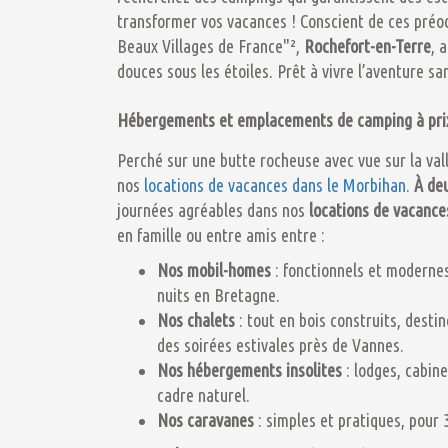
transformer vos vacances ! Conscient de ces préo
Beaux Villages de France"
²
,
Rochefort-en-Terre
, 
douces sous les étoiles. Prêt à vivre l’aventure s
Hébergements et emplacements de camping à prix
Perché sur une butte rocheuse avec vue sur la va
nos
locations de vacances dans le Morbihan
.
À de
journées agréables dans nos
locations de vacance
en famille ou entre amis entre :
Nos mobil-homes
: fonctionnels et modernes,
nuits en Bretagne.
Nos chalets
: tout en bois construits, desti
des soirées estivales près de Vannes.
Nos hébergements insolites
: lodges, cabin
cadre naturel.
Nos caravanes
: simples et pratiques, pour 