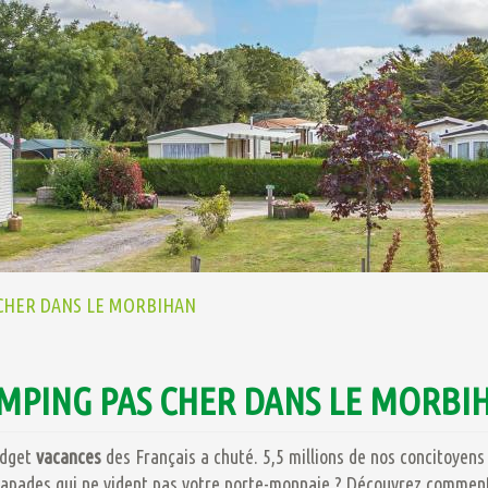
CHER DANS LE MORBIHAN
MPING PAS CHER DANS LE MORBI
budget
vacances
des Français a chuté. 5,5 millions de nos concitoye
capades qui ne vident pas votre porte-monnaie ? Découvrez commen