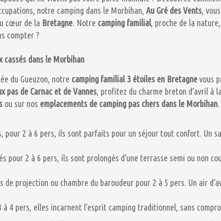
ccupations, notre
camping dans le Morbihan
,
Au Gré des Vents
, vou
au cœur de la
Bretagne
. Notre
camping familial
, proche de la nature
ans compter ?
 cassés dans le Morbihan
llée du Gueuzon, notre
camping familial 3 étoiles en Bretagne
vous pr
ux pas de Carnac et de
Vannes
, profitez du charme breton d’avril à l
s
ou sur nos
emplacements de camping pas chers dans le Morbihan
.
 pour 2 à 6 pers, ils sont parfaits pour un séjour tout confort. Un s
nés pour 2 à 6 pers, ils sont prolongés d’une terrasse semi ou non co
es de projection ou chambre du baroudeur pour 2 à 5 pers. Un air d’a
3 à 4 pers, elles incarnent l’esprit camping traditionnel, sans compr