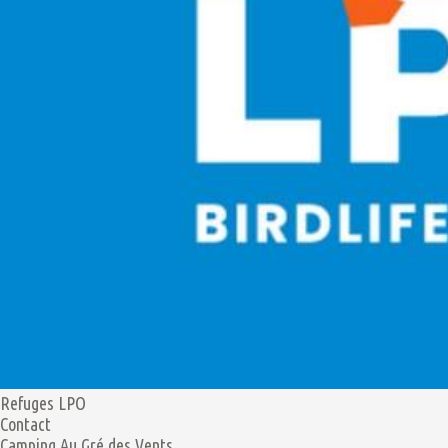
Refuges LPO
Contact
Camping Au Gré des Vents